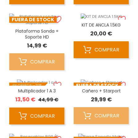
FUERA DE STOCK
KIT DE ANCLA 1.5KG
Plataforma Sonda +
Precio
20,00 €
Soporte HD
Precio
14,99 €
COMPRAR
COMPRAR
FUERA DE STOCK
¡EN OFERTA!
-70%
Multiplicador 1 A 3
Cañero + Starport
Precio
Precio
Precio
13,50 €
29,99 €
44,99 €
base
COMPRAR
COMPRAR