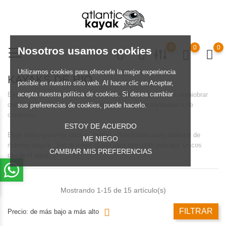
0
0
0
Nosotros usamos cookies
Utilizamos cookies para ofrecerle la mejor experiencia
KAYAKS DE RIO
posible en nuestro sitio web. Al hacer clic en Aceptar,
acepta nuestra política de cookies. Si desea cambiar
Explora la naturaleza con nuestros kayaks de río. Puedes maniobrar
con facilidad y mantener la estabilidad en aguas tranquilas o de
sus preferencias de cookies, puede hacerlo.
corrientes.
ESTOY DE ACUERDO
Elige entre opciones dobles, rígidas o hinchables para disfrutar de
ME NIEGO
manera segura. Son el mejor aliado para descubrir paisajes únicos
CAMBIAR MIS PREFERENCIAS
desde el agua.
Mostrando 1-15 de 15 artículo(s)
FILTRAR
Precio: de más bajo a más alto