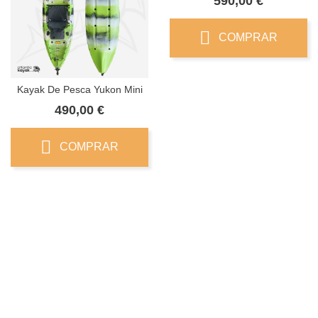
Precio
590,00 €
COMPRAR
Kayak De Pesca Yukon Mini
Precio
490,00 €
COMPRAR
FUERA DE STOCK
FUERA DE STOCK
Kayak De Travesia Katmai
Kayak De Travesia Katmai
360
420
Precio
Precio
599,99 €
649,99 €
COMPRAR
COMPRAR