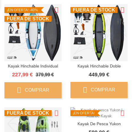
FUERA DE STOCK
¡EN OFERTA!
-40%
FUERA DE STOCK
Kayak Hinchable Individual
Kayak Hinchable Doble
Precio
Precio
Precio
227,99 €
449,99 €
379,99 €
base
COMPRAR
COMPRAR
FUERA DE STOCK
¡EN OFERTA!
FUERA DE STOCK
Kayak De Pesca Yukon