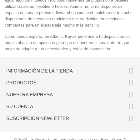
agua, algunos modelos incorporan sistemas de propulsión a pedales,
utilizando aletas flexibles o hélices. Asimismo, si no dispones de
espacio en casa o prefieres llevar el equipo en el maletero de tu coche,
disponemos de versiones modulares que se dividen en secciones
compactas para un almacenaje mucho más sencillo.
Como tienda experta, en Atlantic Kayak ponemos a tu disposición un
amplio abanico de opciones para que encuentres el kayak de río que
mejor se adapte a tus necesidades y estilo de navegación.

INFORMACIÓN DE LA TIENDA

PRODUCTOS

NUESTRA EMPRESA

SU CUENTA

SUSCRIPCIÓN NEWLETTER
© 2026 - Software Ecommerce desarrollado por PrestaShop™