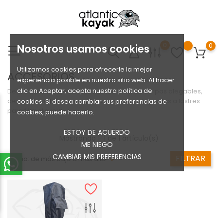
0
0
Nosotros usamos cookies
Utilizamos cookies para ofrecerle la mejor
ACCESORIOS
experiencia posible en nuestro sitio web. Al hacer
clic en Aceptar, acepta nuestra política de
Descubre los mejores accesorios para tus carpas plegables,
desde fundas de transporte con ruedas integradas a lastres
cookies. Si desea cambiar sus preferencias de
para fijar al suelo.
cookies, puede hacerlo.
ESTOY DE ACUERDO
Mostrando 1-1 de 1 artículo(s)
ME NIEGO
CAMBIAR MIS PREFERENCIAS
FILTRAR
Precio: de más bajo a más alto