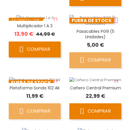
FUERA DE STOCK
¡EN OFERTA!
-70%
Multiplicador 1 A 3
Pasacables PG9 (5
Precio
Precio
13,50 €
44,99 €
Unidades)
base
Precio
5,00 €
COMPRAR
COMPRAR
FUERA DE STOCK
Plataforma Sonda 102 AK
Cañero Central Premium
Precio
Precio
11,99 €
22,99 €
COMPRAR
COMPRAR