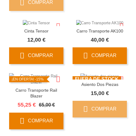
COMPRAR
Cinta Tensor
Carro Transporte AK100
Precio
Precio
12,00 €
40,00 €
COMPRAR
COMPRAR
FUERA DE STOCK
¡EN OFERTA!
-15%
Asiento Dos Piezas
Carro Transporte Rail
Precio
15,00 €
Blazer
Precio
Precio
55,25 €
65,00 €
COMPRAR
base
COMPRAR