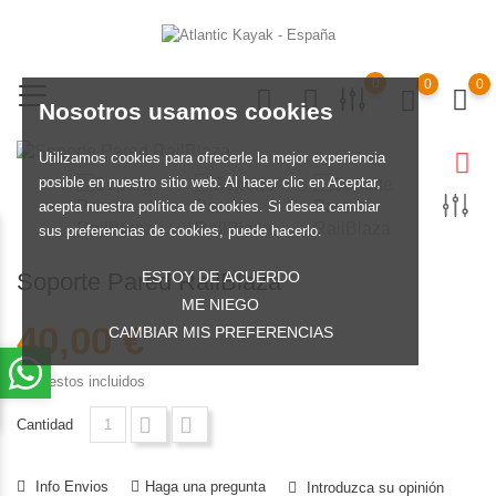
0
0
0
Nosotros usamos cookies
Utilizamos cookies para ofrecerle la mejor experiencia
posible en nuestro sitio web. Al hacer clic en Aceptar,
acepta nuestra política de cookies. Si desea cambiar
sus preferencias de cookies, puede hacerlo.
ESTOY DE ACUERDO
Soporte Pared RailBlaza
ME NIEGO
40,00 €
CAMBIAR MIS PREFERENCIAS
Impuestos incluidos
Cantidad
Info Envios
Haga una pregunta
Introduzca su opinión