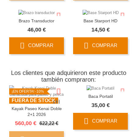
Brazo Transductor
Base Starport HD
Precio
Precio
46,00 €
14,50 €
COMPRAR
COMPRAR
Los clientes que adquirieron este producto
también compraron:
¡EN OFERTA!
-10%
Baca Portatil
FUERA DE STOCK
Precio
35,00 €
Kayak Paseo Kenai Doble
2+1 2026
COMPRAR
Precio
Precio
560,00 €
622,22 €
base