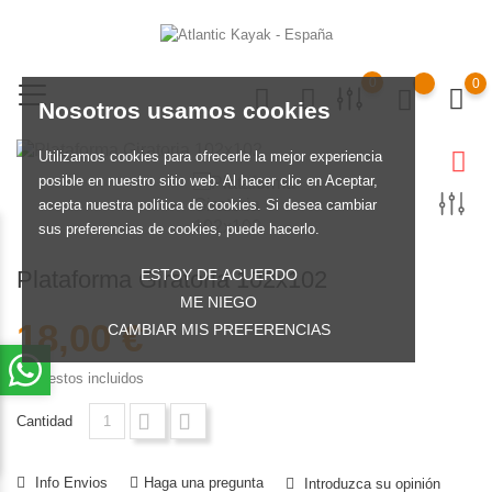
0
0
Nosotros usamos cookies
Utilizamos cookies para ofrecerle la mejor experiencia
posible en nuestro sitio web. Al hacer clic en Aceptar,
acepta nuestra política de cookies. Si desea cambiar
sus preferencias de cookies, puede hacerlo.
ESTOY DE ACUERDO
Plataforma Giratoria 102x102
ME NIEGO
18,00 €
CAMBIAR MIS PREFERENCIAS
Impuestos incluidos
Cantidad
Info Envios
Haga una pregunta
Introduzca su opinión