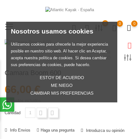
0
0
0
Nosotros usamos cookies
Utilizamos cookies para ofrecerle la mejor experiencia
posible en nuestro sitio web. Al hacer clic en Aceptar,
acepta nuestra política de cookies. Si desea cambiar
sus preferencias de cookies, puede hacerlo.
Camara Boom 600
ESTOY DE ACUERDO
ME NIEGO
66,00 €
CAMBIAR MIS PREFERENCIAS
Impuestos incluidos
Cantidad
Info Envios
Haga una pregunta
Introduzca su opinión