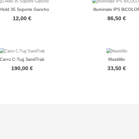
Hold 35 Soporte Gancho
Illuminate IPS BiCOLO
Precio
Prec
12,00 €
86,50 €
Carro C-Tug SandTrak
Mastilillo
Precio
Prec
190,00 €
33,50 €
Envío
Información perso