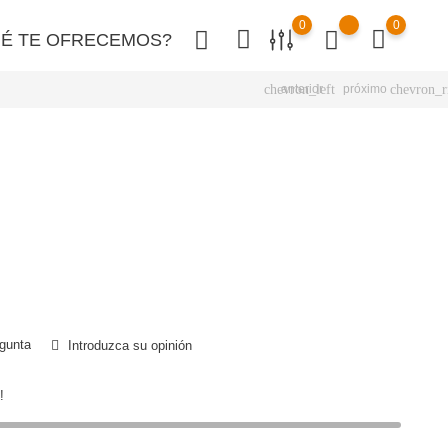
0
0
É TE OFRECEMOS?
chevron_left
chevron_r
anterior
próximo
gunta
Introduzca su opinión
!