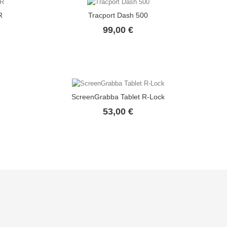
R
Tracport Dash 500
io
Precio
99,00 €
ScreenGrabba Tablet R-Lock
io
Precio
53,00 €
nal