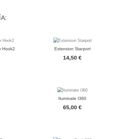
A:
e Hook2
Extension Starport
io
Precio
14,50 €
Iluminate I360
io
Precio
65,00 €