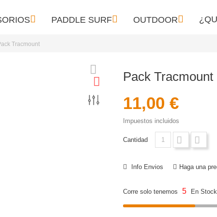



¿QU
SORIOS
PADDLE SURF
OUTDOOR
Pack Tracmount
Pack Tracmount
11,00 €
Impuestos incluidos
Cantidad
Info Envios
Haga una pre
5
Corre solo tenemos
En Stock