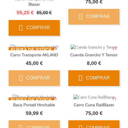
Precio
75,00 €
Blazer
Precio
Precio
55,25 €
65,00 €
COMPRAR
base
COMPRAR
FUERA DE STOCK
Carro Transporte AKLAND
Cuerda Grancho Y Tensor
Precio
Precio
45,00 €
8,00 €
COMPRAR
COMPRAR
FUERA DE STOCK
Baca Portatil Hinchable
Carro Cuna RailBlazer
Precio
Precio
59,99 €
75,00 €
COMPRAR
COMPRAR