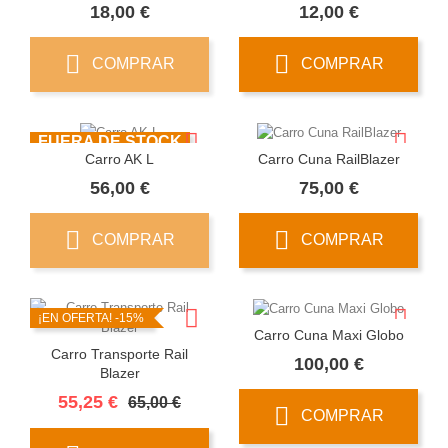
Precio
Precio
18,00 €
12,00 €
COMPRAR
COMPRAR
FUERA DE STOCK
Carro AK L
Carro Cuna RailBlazer
Precio
Precio
56,00 €
75,00 €
COMPRAR
COMPRAR
¡EN OFERTA!
-15%
Carro Cuna Maxi Globo
Carro Transporte Rail
Precio
100,00 €
Blazer
Precio
Precio
55,25 €
65,00 €
COMPRAR
base