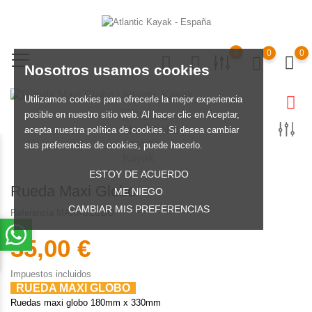
0
0
0
Nosotros usamos cookies
Utilizamos cookies para ofrecerle la mejor experiencia
posible en nuestro sitio web. Al hacer clic en Aceptar,
acepta nuestra política de cookies. Si desea cambiar
sus preferencias de cookies, puede hacerlo.
ESTOY DE ACUERDO
Rueda Maxi Globo
ME NIEGO
CAMBIAR MIS PREFERENCIAS
Referencia
MAXI-GLOBO
35,00 €
Impuestos incluidos
RUEDA MAXI GLOBO
Ruedas maxi globo 180mm x 330mm