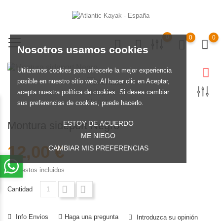
0
0
0
Nosotros usamos cookies
Utilizamos cookies para ofrecerle la mejor experiencia
posible en nuestro sitio web. Al hacer clic en Aceptar,
acepta nuestra política de cookies. Si desea cambiar
sus preferencias de cookies, puede hacerlo.
ESTOY DE ACUERDO
Montura sideport Negro
ME NIEGO
12,00 €
CAMBIAR MIS PREFERENCIAS
Impuestos incluidos
Cantidad
Info Envios
Haga una pregunta
Introduzca su opinión