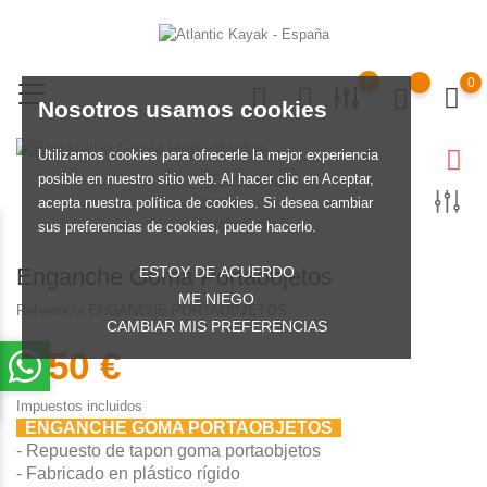
0
0
Nosotros usamos cookies
Utilizamos cookies para ofrecerle la mejor experiencia
posible en nuestro sitio web. Al hacer clic en Aceptar,
acepta nuestra política de cookies. Si desea cambiar
sus preferencias de cookies, puede hacerlo.
ESTOY DE ACUERDO
Enganche Goma Portaobjetos
ME NIEGO
Referencia
ENGANCHE-PORTAOBJETOS
CAMBIAR MIS PREFERENCIAS
2,50 €
Impuestos incluidos
ENGANCHE GOMA PORTAOBJETOS
- Repuesto de tapon goma portaobjetos
- Fabricado en plástico rígido