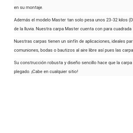
en su montaje.
Además el modelo Master tan solo pesa unos 23-32 kilos (Dpe
de la lluvia. Nuestra carpa Master cuenta con para cuadrada 
Nuestras carpas tienen un sinfín de aplicaciones, ideales pa
comuniones, bodas o bautizos al aire libre así pues las carpa
Su construcción robusta y diseño sencillo hace que la carpa
plegado. ¡Cabe en cualquier sitio!
FUERA DE STOCK
FUERA 
Carpa Master Plegable 3x4
Ca
Precio
195,00 €