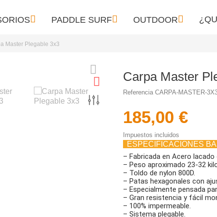



¿QU
SORIOS
PADDLE SURF
OUTDOOR
a Master Plegable 3x3
Carpa Master Pl
Referencia
CARPA-MASTER-3X
185,00 €
Impuestos incluidos
ESPECIFICACIONES BA
– Fabricada en Acero lacado 
– Peso aproximado 23-32 kil
– Toldo de nylon 800D.
– Patas hexagonales con ajus
– Especialmente pensada para
– Gran resistencia y fácil mo
– 100% impermeable.
– Sistema plegable.