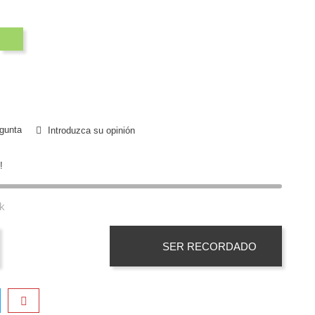
ro
Verde
gunta
Introduzca su opinión
!
k
SER RECORDADO