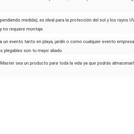
ndiendo medida), es ideal para la protección del sol y los rayos UV
y no requiere montaje.
ra un evento tanto en playa, jardín o como cualquier evento empresa
s plegables son tu mejor aliado.
 Master sea un producto para toda la vida ya que podrás almacenarl
DE STOCK
rpa Master Plegable 2x3
Precio
175,00 €