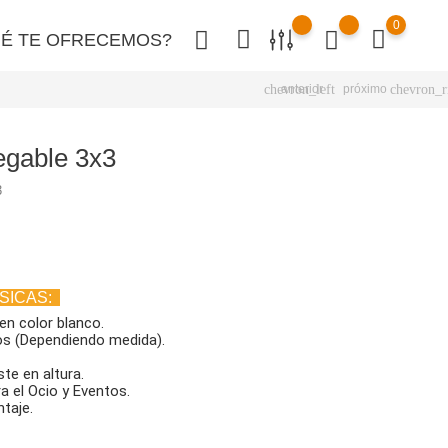
0
É TE OFRECEMOS?
chevron_left
chevron_r
anterior
próximo
egable 3x3
3
SICAS:
en color blanco.
os (Dependiendo medida).
te en altura.
 el Ocio y Eventos.
ntaje.