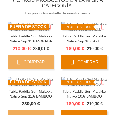
7 OTROS PRODUCTOS EN LA MISMA
CATEGORÍA:
Los productos estrella de nuestra tienda
FUERA DE STOCK
¡EN OFERTA!
-10%
Tabla Paddle Surf Malakka
Tabla Paddle Surf Malakka
Native Sup 11.6 MORADA
Native Sup 10.6 AZUL
Precio
Precio
Precio
Preci
210,00 €
189,00 €
230,01 €
210,00 €
base
base
COMPRAR
COMPRAR
FUERA DE STOCK
¡EN OFERTA!
-10%
Tabla Paddle Surf Malakka
Tabla Paddle Surf Malakka
Native Sup 11.6 BAMBOO
Native 10.6 BAMBOO
Precio
Precio
Preci
230,00 €
189,00 €
210,00 €
base