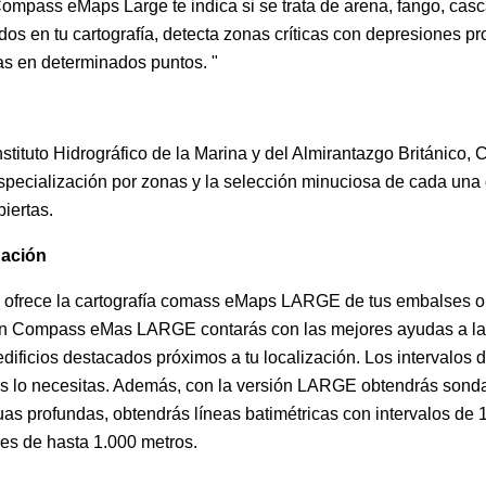
pass eMaps Large te indica si se trata de arena, fango, cascajo
dos en tu cartografía, detecta zonas críticas con depresiones p
as en determinados puntos. "
 Instituto Hidrográfico de la Marina y del Almirantazgo Britán
ecialización por zonas y la selección minuciosa de cada una de
iertas.
gación
e te ofrece la cartografía comass eMaps LARGE de tus embalses 
 Con Compass eMas LARGE contarás con las mejores ayudas a la 
edificios destacados próximos a tu localización. Los intervalos
s lo necesitas. Además, con la versión LARGE obtendrás sonda
s profundas, obtendrás líneas batimétricas con intervalos de 1
es de hasta 1.000 metros.