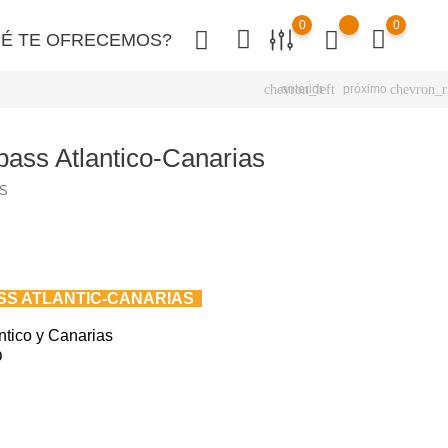
0
0
É TE OFRECEMOS?
chevron_left
chevron_r
anterior
próximo
ass Atlantico-Canarias
S
S ATLANTIC-CANARIAS
ntico y Canarias
D