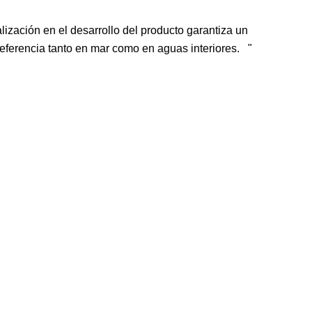
ación en el desarrollo del producto garantiza un
referencia tanto en mar como en aguas interiores.
"
rraneo
Cartografia Compass Portugal
io
Precio
140,00 €