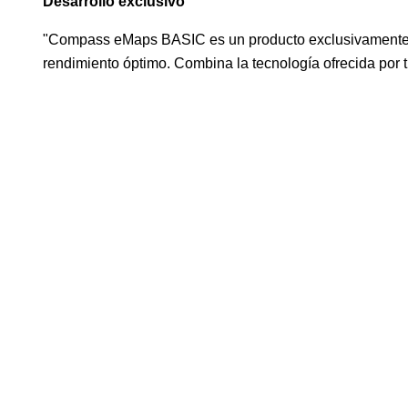
Desarrollo exclusivo
"Compass eMaps BASIC es un producto exclusivamente di
rendimiento óptimo. Combina la tecnología ofrecida por t
Cartografia Compass Guadalquivir
Cart
Precio
140,00 €
Cartografia Compass Basic
Carto
Precio
99,00 €