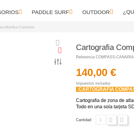



¿QU
SORIOS
PADDLE SURF
OUTDOOR
s Atlantico-Canarias
Cartografia Comp
Referencia
COMPASS-CANARIA
140,00 €
Impuestos incluidos
CARTOGRAFIA COMPAS
Cartografia de zona de atla
Todo en una sola tarjeta S
Cantidad