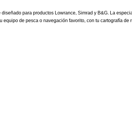
señado para productos Lowrance, Simrad y B&G. La especializ
u equipo de pesca o navegación favorito, con tu cartografía de 
ografia Compass Guadiana
Cartografia Compass Medite
Precio
Prec
140,00 €
140,00 €
grafia Compass Alqueva Lake
Precio
140,00 €