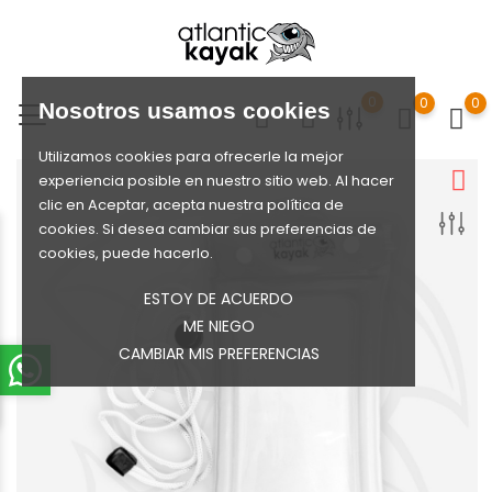
0
0
0
Nosotros usamos cookies
Utilizamos cookies para ofrecerle la mejor
experiencia posible en nuestro sitio web. Al hacer
clic en Aceptar, acepta nuestra política de
cookies. Si desea cambiar sus preferencias de
cookies, puede hacerlo.
ESTOY DE ACUERDO
ME NIEGO
CAMBIAR MIS PREFERENCIAS