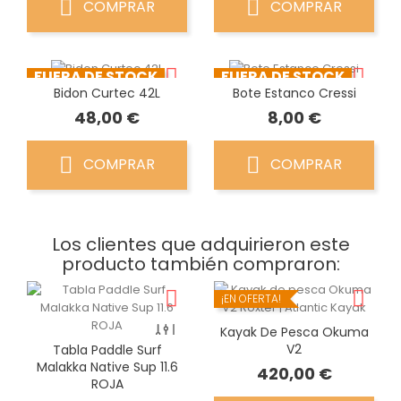
COMPRAR
COMPRAR
FUERA DE STOCK
FUERA DE STOCK
Bidon Curtec 42L
Bote Estanco Cressi
Precio
Precio
48,00 €
8,00 €
COMPRAR
COMPRAR
Los clientes que adquirieron este
producto también compraron:
¡EN OFERTA!
FUERA DE STOCK
Kayak De Pesca Okuma
V2
Tabla Paddle Surf
Malakka Native Sup 11.6
Precio
420,00 €
ROJA