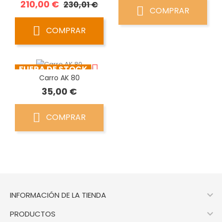
Precio
Precio
210,00 €
230,01 €
COMPRAR
base
COMPRAR
FUERA DE STOCK
Carro AK 80
Precio
35,00 €
COMPRAR

INFORMACIÓN DE LA TIENDA

PRODUCTOS